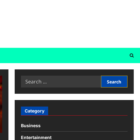
Search
for:
Category
Business
Entertainment