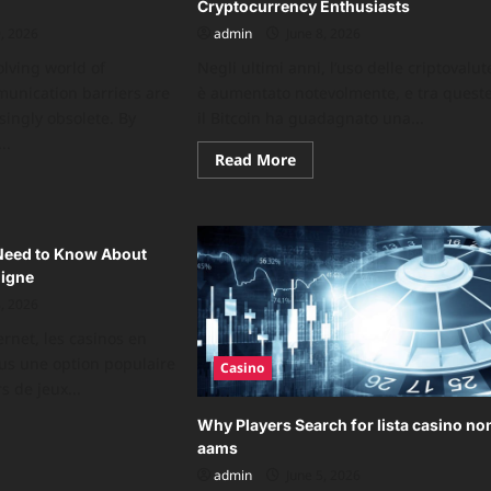
Cryptocurrency Enthusiasts
, 2026
admin
June 8, 2026
olving world of
Negli ultimi anni, l’uso delle criptovalut
unication barriers are
è aumentato notevolmente, e tra queste
ingly obsolete. By
il Bitcoin ha guadagnato una...
..
Read
Read More
more
ad
about
re
Why
ut
a
p
casino
sons
con
Need to Know About
bitcoin
oose
ligne
Appeals
5
to
, 2026
nslator
Cryptocurrency
buds
Enthusiasts
ternet, les casinos en
6
us une option populaire
Casino
s de jeux...
Why Players Search for lista casino no
ad
re
aams
ut
rything
admin
June 5, 2026
u