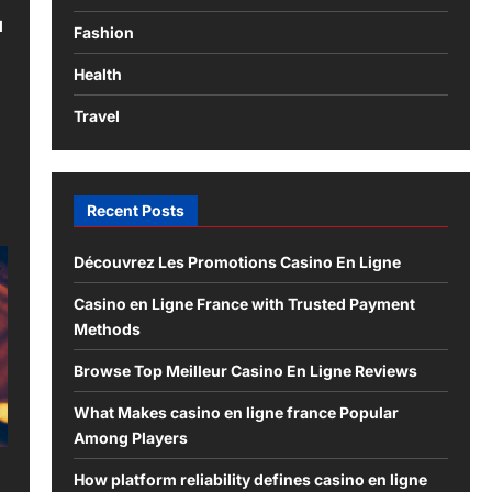
l
Fashion
Health
Travel
Recent Posts
Découvrez Les Promotions Casino En Ligne
Casino en Ligne France with Trusted Payment
Methods
Browse Top Meilleur Casino En Ligne Reviews
What Makes casino en ligne france Popular
Among Players
How platform reliability defines casino en ligne