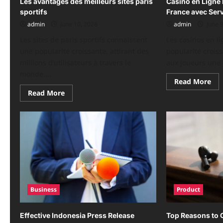
Les avantages des meilleurs sites paris
Casino en Ligne 
sportifs
France avec Serv
admin
June 10, 2026
admin
June 9
Les sites de paris sportifs connaissent
Les casinos en l
une popularité croissante, attirant des
popularité croiss
millions d’utilisateurs à travers le
aux joueurs une 
monde....
Re
Read More
mo
Read
Read More
abo
more
Cas
about
en
Les
Lig
avantages
Ret
des
Ins
meilleurs
Fra
sites
ave
paris
Ser
sportifs
Eff
Business
Product
Effective Indonesia Press Release
Top Reasons to 