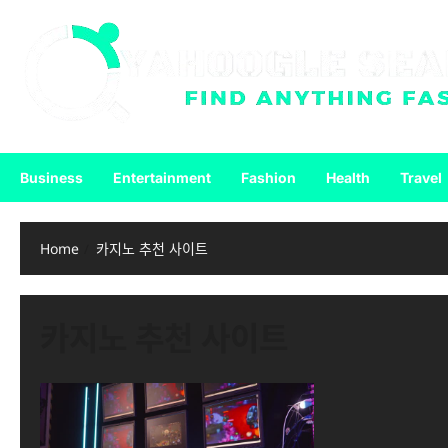
Skip
to
content
Business
Entertainment
Fashion
Health
Travel
Home
카지노 추천 사이트
카지노 추천 사이트