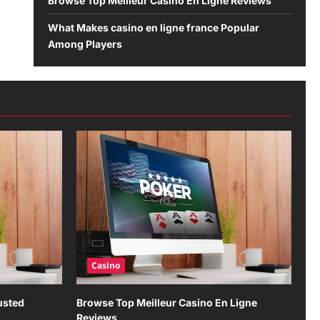
Browse Top Meilleur Casino En Ligne Reviews
What Makes casino en ligne france Popular
Among Players
Casino
usted
Browse Top Meilleur Casino En Ligne
Reviews