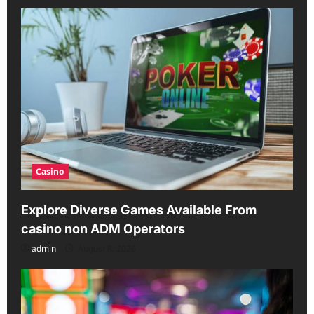
Casino
Explore Diverse Games Available From
casino non ADM Operators
admin
August 8, 2026