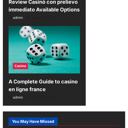
Review Casinò con prelievo
immediato Available Options
admin
August 8, 2026
Casino
A Complete Guide to casino
en ligne france
admin
August 7, 2026
You May Have Missed