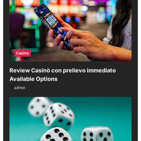
Casino
Review Casinò con prelievo immediato
Available Options
admin
August 8, 2026