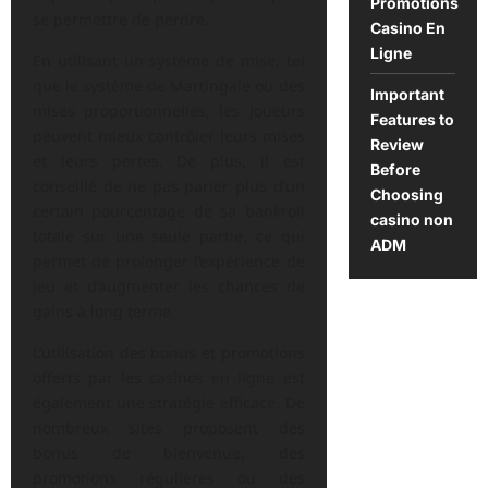
Promotions
se permettre de perdre.
Casino En
Ligne
En utilisant un système de mise, tel
que le système de Martingale ou des
Important
mises proportionnelles, les joueurs
Features to
peuvent mieux contrôler leurs mises
Review
et leurs pertes. De plus, il est
Before
conseillé de ne pas parier plus d’un
Choosing
certain pourcentage de sa bankroll
casino non
totale sur une seule partie, ce qui
ADM
permet de prolonger l’expérience de
jeu et d’augmenter les chances de
gains à long terme.
L’utilisation des bonus et promotions
offerts par les casinos en ligne est
également une stratégie efficace. De
nombreux sites proposent des
bonus de bienvenue, des
promotions régulières ou des