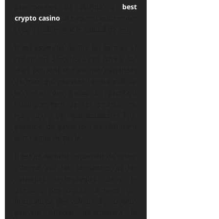
programmes de fidélité q
best
crypto casino
ui peuvent augmenter
considérablement le capital de jeu.
Il est essentiel de lire les termes et
conditions associés à ces offres, car
elles peuvent inclure des exigences
de mise qui peuvent rendre difficile
le retrait des gains. En profitant
intelligemment de ces promotions,
les joueurs peuvent maximiser leur
potentiel de gains tout en réduisant
leur risque de perte.
Il est également important de rester
informé sur les tendances et les
nouvelles technologies dans le
domaine des cryptomonnaies. Les
fluctuations des valeurs des cryptos
peuvent affecter directement le