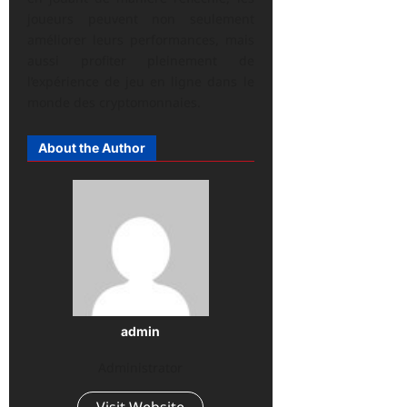
joueurs peuvent non seulement
améliorer leurs performances, mais
aussi profiter pleinement de
l’expérience de jeu en ligne dans le
monde des cryptomonnaies.
About the Author
admin
Administrator