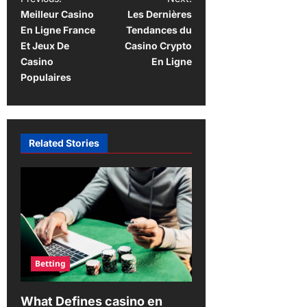
P
Meilleur Casino
Les Dernières
o
En Ligne France
Tendances du
s
Et Jeux De
Casino Crypto
t
Casino
En Ligne
Populaires
n
a
v
Related Stories
i
g
a
t
i
o
Betting
n
What Defines casino en