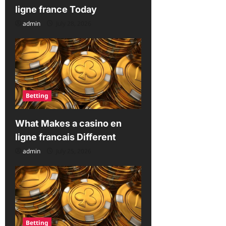
ligne france Today
admin
July 28, 2026
Betting
What Makes a casino en
ligne francais Different
admin
July 25, 2026
Betting