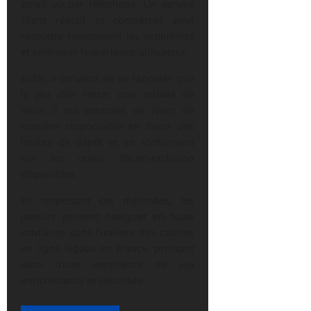
email ou par téléphone. Un service
client réactif et compétent peut
résoudre rapidement les problèmes
et améliorer l’expérience utilisateur.
Enfin, il convient de se rappeler que
le jeu doit rester une activité de
loisir. Il est essentiel de jouer de
manière responsable en fixant des
limites de dépôt et en s’informant
sur les outils d’auto-exclusion
disponibles.
En respectant ces méthodes, les
joueurs peuvent naviguer en toute
confiance dans l’univers des casinos
en ligne légaux en France, profitant
ainsi d’une expérience de jeu
enrichissante et sécurisée.