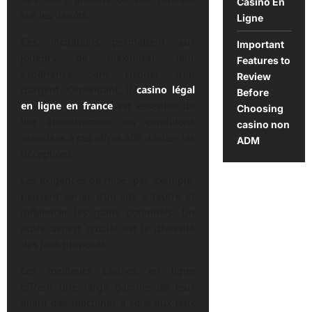
Casino En
sur les dépôts.
Ligne
Ces incitations permettent aux
Important
joueurs de maximiser leur
Features to
expérience sans risquer trop
Review
d’argent. Cependant, il
casino légal
Before
en ligne en france
est essentiel de
Choosing
lire attentivement les conditions
casino non
associées à ces offres afin d’éviter les
ADM
déceptions.
Les exigences de mise, par exemple,
peuvent varier d’un site à l’autre et
influencer les gains potentiels. Un
autre aspect crucial est la diversité
des jeux proposés.
Les meilleurs casinos en ligne
offrent une large gamme de jeux
allant des machines à sous aux jeux