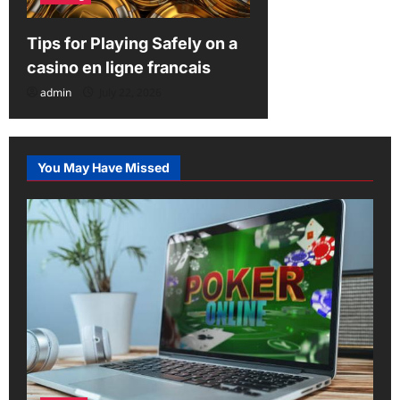
Tips for Playing Safely on a
casino en ligne francais
admin
July 22, 2026
You May Have Missed