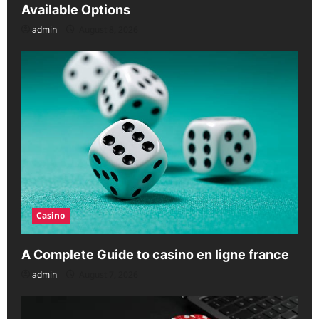
Available Options
admin
August 8, 2026
Casino
A Complete Guide to casino en ligne france
admin
August 7, 2026