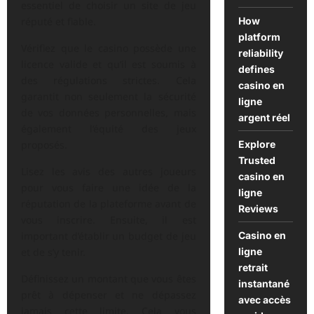
essentiel de choisir un site de jeu
How
réputé et fiable.
platform
Vérifiez que le casino possède une
reliability
licence valide et qu’il est soumis à
defines
des régulations strictes. Cela
casino en
garantit non seulement la sécurité
ligne
de vos données personnelles, mais
argent réel
également l’équité des jeux
Explore
proposés.
Trusted
Lisez les avis des autres joueurs
casino en
pour vous faire une idée de la
ligne
réputation de la plateforme avant de
Reviews
vous inscrire. Ensuite, il est
Casino en
important d’établir un budget de jeu
ligne
et de s’y tenir.
retrait
Définissez un montant que vous êtes
instantané
prêt à dépenser et ne dépassez
avec accès
jamais cette limite. Cela vous