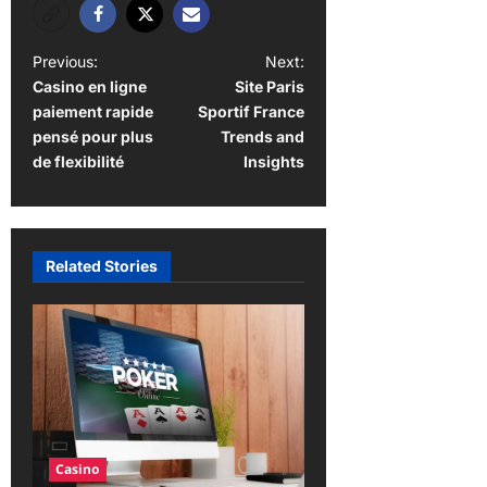
P
Previous:
Next:
Casino en ligne
Site Paris
o
paiement rapide
Sportif France
s
pensé pour plus
Trends and
t
de flexibilité
Insights
n
a
v
Related Stories
i
g
a
t
i
o
Casino