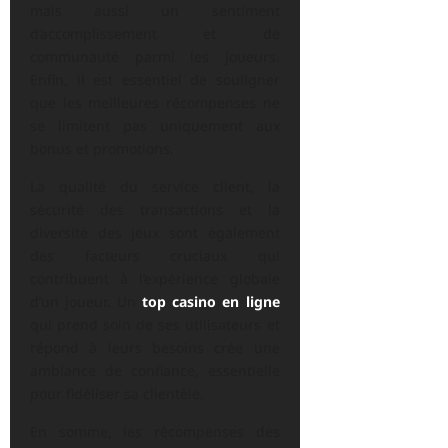
mais aussi un sentiment
d’accomplissement et de
communauté parmi les joueurs.
Enfin, il est essentiel de souligner
que les meilleures récompenses ne
se limitent pas uniquement aux
bonus et promotions.
La qualité du service client, la
sécurité des transactions et la
diversité des jeux sont également
des facteurs cruciaux qui
contribuent à l’expérience globale
d’un joueur. Un
top casino en ligne
qui prend soin de ses utilisateurs et
répond à leurs besoins crée une
ambiance de confiance, essentielle
pour fidéliser sa clientèle.
En somme, les récompenses des