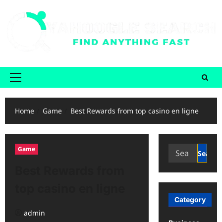
Skip
to
content
Primary
Menu
Home
Game
Best Rewards from top casino en ligne
Search
Game
for:
Best Rewards from
top casino en ligne
Category
admin