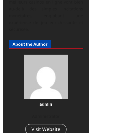
meilleurs casinos en ligne vont bien
au-delà des simples incitations
monétaires, englobant une
expérience de jeu enrichissante et
sécurisée.
About the Author
admin
Administrator
Visit Website