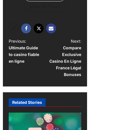
View All Posts
P
Previous:
Next:
Ultimate Guide
Compare
o
to casino fiable
Exclusive
s
en ligne
Casino En Ligne
t
France Légal
Bonuses
n
a
v
Related Stories
i
g
a