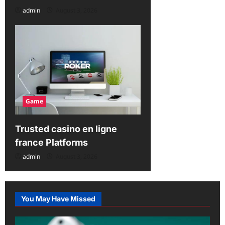
admin
August 3, 2026
Game
Trusted casino en ligne
france Platforms
admin
August 3, 2026
You May Have Missed