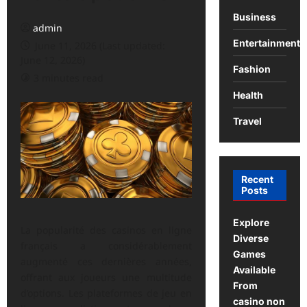
Business
admin
Entertainment
June 11, 2026 (Last updated:
June 12, 2026)
Fashion
3 minutes read
Health
Travel
Recent
Posts
Explore
La popularité des casinos en ligne
Diverse
français a considérablement
Games
augmenté ces dernières années,
Available
offrant aux joueurs une multitude
From
d’options. Les plateformes de jeu en
casino non