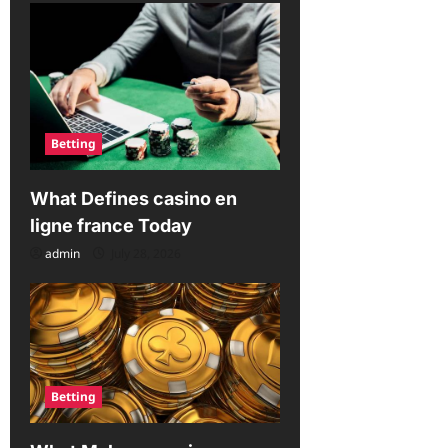
g
a
t
i
o
Betting
n
What Defines casino en
ligne france Today
admin
July 28, 2026
Betting