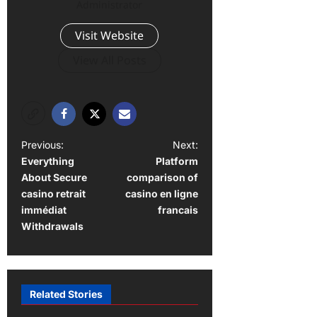
Administrator
Visit Website
View All Posts
P
Previous:
Next:
Everything
Platform
o
About Secure
comparison of
s
casino retrait
casino en ligne
t
immédiat
francais
Withdrawals
n
a
v
Related Stories
i