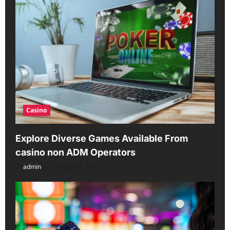
Casino
Explore Diverse Games Available From
casino non ADM Operators
admin
August 8, 2026