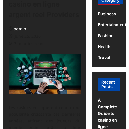
Category
casino en ligne
argent réel Providers
Business
Entertainment
admin
Fashion
June 25, 2026
3 minutes read
Health
Travel
Recent
Posts
A
Complete
Les casinos en ligne ont connu une
Guide to
popularité croissante ces dernières
casino en
années, attirant des joueurs du
ligne
monde entier grâce à leur