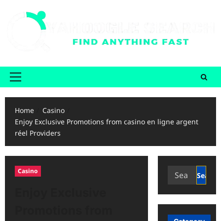
Skip
to
content
Primary
Menu
Home
Casino
Enjoy Exclusive Promotions from casino en ligne argent
réel Providers
Search
Casino
for:
Enjoy Exclusive
Promotions from