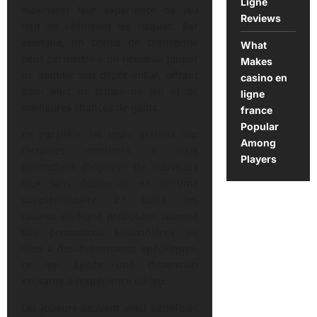
Ligne
maximiser leur expérience de jeu
Reviews
tout en réduisant les risques. Par
exemple, un bonus de bienvenue
What
peut permettre à un nouveau joueur
Makes
de doubler son dépôt initial, offrant
casino en
ainsi plus de temps de jeu et de
ligne
meilleures chances de gains.
france
Popular
En parallèle, les tours gratuits sur
Among
certaines machines à sous
Players
permettent d’explorer de nouveaux
jeux sans débourser un centime
supplémentaire. En outre, les
casinos en ligne proposent souvent
des promotions saisonnières ou
liées à des événements spécifiques,
ce qui ajoute une dimension
excitante à l’expérience de jeu.
Les joueurs peuvent ainsi bénéficier