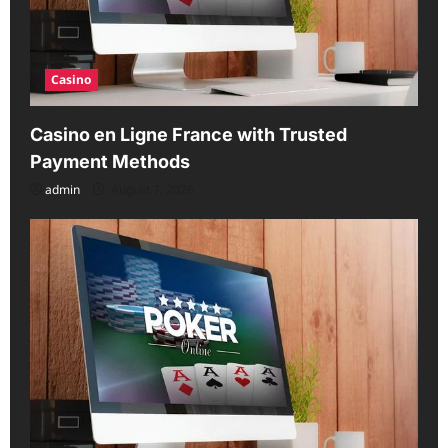
Casino
Casino en Ligne France with Trusted
Payment Methods
admin
August 7, 2026