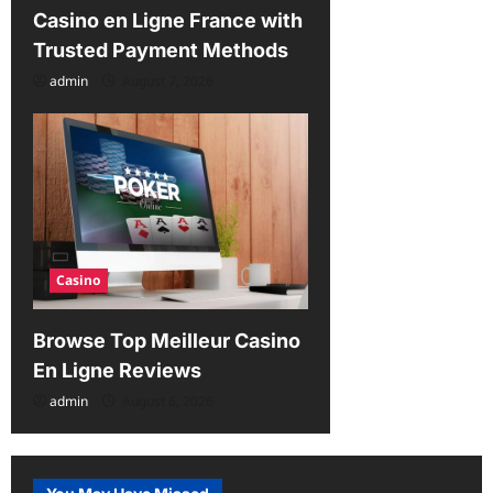
Casino en Ligne France with
Trusted Payment Methods
admin
August 7, 2026
Casino
Browse Top Meilleur Casino
En Ligne Reviews
admin
August 6, 2026