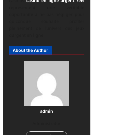
casinos
casino en ligne argent réel
représentent une véritable
opportunité à ne pas négliger pour
quiconque souhaite profiter
pleinement de l’univers des jeux
d’argent en ligne.
About the Author
admin
Administrator