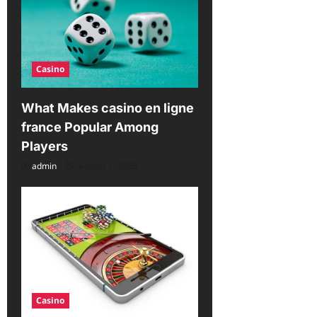
Casino
What Makes casino en ligne
france Popular Among
Players
admin
August 5, 2026
Casino