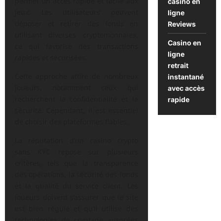
permet un accès rapide et facile aux
casino en
jeux. Les utilisateurs peuvent
ligne
déposer et retirer des fonds en
Reviews
utilisant diverses cryptomonnaies,
Casino en
ce qui favorise des transactions
ligne
rapides et sécurisées.
retrait
Cette approche attire de nombreux
instantané
joueurs, notamment ceux qui
avec accès
recherchent la confidentialité et la
rapide
sécurité. Cependant, il est essentiel
de choisir des plateformes fiables.
La réputation d’un casino crypto
sans KYC repose sur plusieurs
critères, tels que la transparence
des opérations, la sécurité des fonds
et la qualité du service client. Les
joueurs doivent s’assurer que le site
est bien régulé et qu’il utilise des
technologies de cryptage avancées