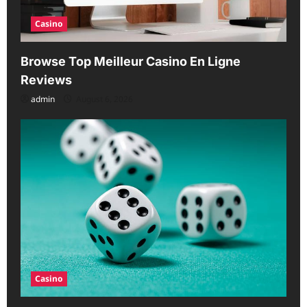
Casino
Browse Top Meilleur Casino En Ligne
Reviews
admin
August 6, 2026
Casino