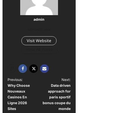
admin
Administrator
Visit Website
View All Posts
P
Previous:
Next:
Why Choose
Data driven
o
Nouveaux
approach for
s
Casinos En
paris sportif
t
Ligne 2026
bonus coupe du
Sites
monde
n