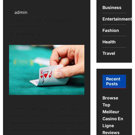
Business
admin
Entertainment
June 11, 2026 (Last updated:
June 12, 2026)
Fashion
3 minutes read
Health
Travel
Recent
Posts
Browse
Top
L’univers des casinos en ligne a
Meilleur
connu une transformation
Casino En
significative avec l’émergence des
Ligne
cryptomonnaies. Parmi les options
Reviews