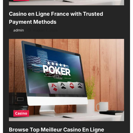
Casino en Ligne France with Trusted
Payment Methods
admin
August 7, 2026
Casino
Browse Top Meilleur Casino En Ligne