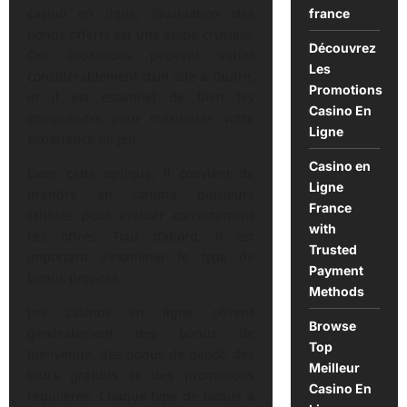
casino en ligne, l’évaluation des
france
bonus offerts est une étape cruciale.
Découvrez
Ces incitations peuvent varier
Les
considérablement d’un site à l’autre,
Promotions
et il est essentiel de bien les
Casino En
comprendre pour maximiser votre
Ligne
expérience de jeu.
Casino en
Dans cette optique, il convient de
Ligne
prendre en compte plusieurs
France
critères pour évaluer correctement
with
ces offres. Tout d’abord, il est
Trusted
important d’examiner le type de
Payment
bonus proposé.
Methods
Les casinos en ligne offrent
Browse
généralement des bonus de
Top
bienvenue, des bonus de dépôt, des
Meilleur
tours gratuits et des promotions
Casino En
régulières. Chaque type de bonus a