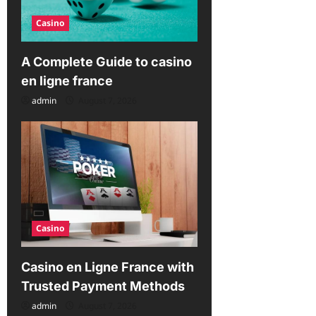
i
Casino
o
n
A Complete Guide to casino
en ligne france
admin
August 7, 2026
Casino
Casino en Ligne France with
Trusted Payment Methods
admin
August 7, 2026