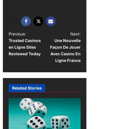
P
Previous:
Next:
Trusted Casinos
Une Nouvelle
o
en Ligne Sites
Façon De Jouer
s
Reviewed Today
Avec Casino En
t
Ligne France
n
a
v
Related Stories
i
g
a
t