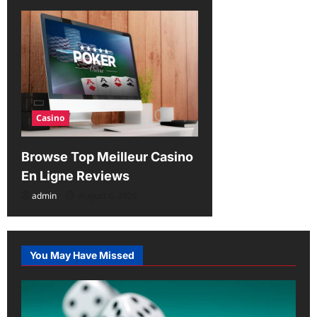
Casino
Browse Top Meilleur Casino
En Ligne Reviews
admin
August 6, 2026
You May Have Missed