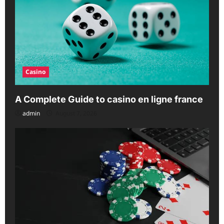
Casino
A Complete Guide to casino en ligne france
admin
August 7, 2026