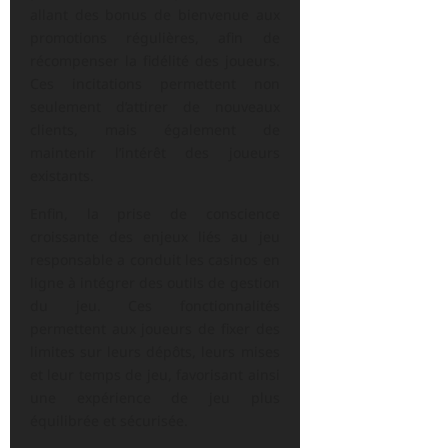
allant des bonus de bienvenue aux
promotions régulières, afin de
récompenser la fidélité des joueurs.
Ces incitations permettent non
seulement d’attirer de nouveaux
clients, mais également de
maintenir l’intérêt des joueurs
existants.
Enfin, la prise de conscience
croissante des enjeux liés au jeu
responsable a conduit les casinos en
ligne à intégrer des outils de gestion
du jeu. Ces fonctionnalités
permettent aux joueurs de fixer des
limites sur leurs dépôts, leurs mises
et leur temps de jeu, favorisant ainsi
une expérience de jeu plus
équilibrée et sécurisée.