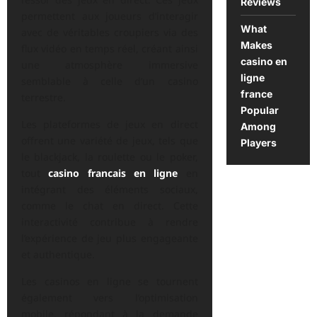
Reviews
permettent aux joueurs d’interagir
What
avec de véritables croupiers via des
Makes
flux vidéo en temps réel, créant ainsi
casino en
une atmosphère immersive
ligne
semblable à celle d’un casino
france
terrestre.
Popular
Les plateformes de jeux en direct
Among
offrent une variété de jeux, tels que
Players
le blackjack, la roulette ou le poker,
tout
casino francais en ligne
en
intégrant des éléments sociaux,
comme le chat en direct. Cette
interactivité contribue à rendre
l’expérience de jeu plus engageante
et authentique.
Les casinos en ligne se tournent
également vers l’optimisation
mobile, répondant à la demande