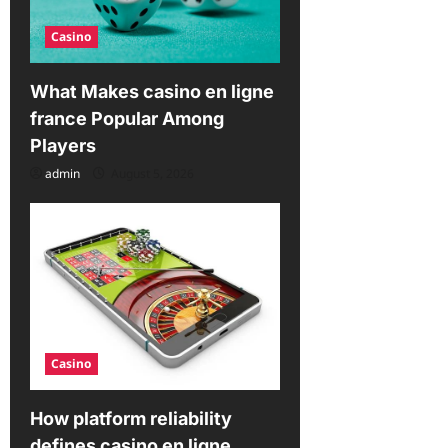
Casino
What Makes casino en ligne
france Popular Among
Players
admin
August 5, 2026
Casino
How platform reliability
defines casino en ligne