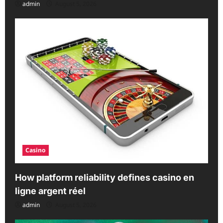
admin
August 5, 2026
Casino
How platform reliability defines casino en
ligne argent réel
admin
August 5, 2026