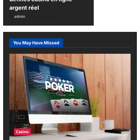
argent réel
admin
August 5, 2026
You May Have Missed
Casino