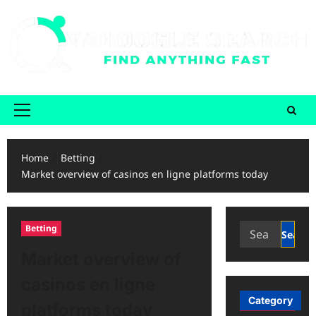
Skip
to
content
Primary
Menu
Home
Betting
Market overview of casinos en ligne platforms today
Search
Betting
for:
Market overview of
casinos en ligne
Category
platforms today