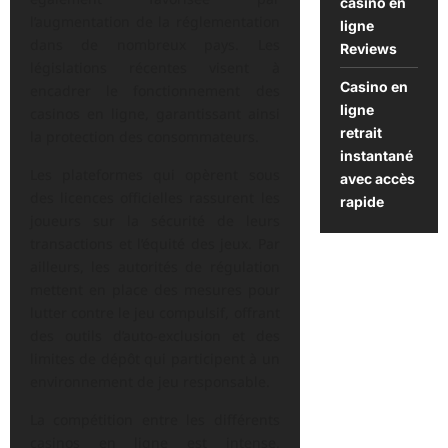
casino en
l’augmentation de la réglementation
ligne
dans de nombreux pays. Les
Reviews
législations récentes visent à
Casino en
encadrer le fonctionnement des
ligne
casinos en ligne, garantissant ainsi
retrait
la protection des consommateurs.
instantané
Les plateformes qui opèrent sous
avec accès
des licences officielles rassurent les
rapide
joueurs sur la sécurité de leurs
transactions et l’équité des jeux. Par
ailleurs, les autorités de régulation
mettent en place des mesures pour
lutter contre le jeu compulsif, offrant
des outils d’auto-exclusion et des
limites de dépôt qui participent à un
environnement de jeu responsable.
La compétition entre les différents
casinos en ligne est intense,