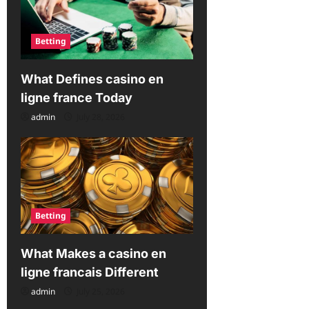
o
n
Betting
What Defines casino en
ligne france Today
admin
July 28, 2026
Betting
What Makes a casino en
ligne francais Different
admin
July 25, 2026