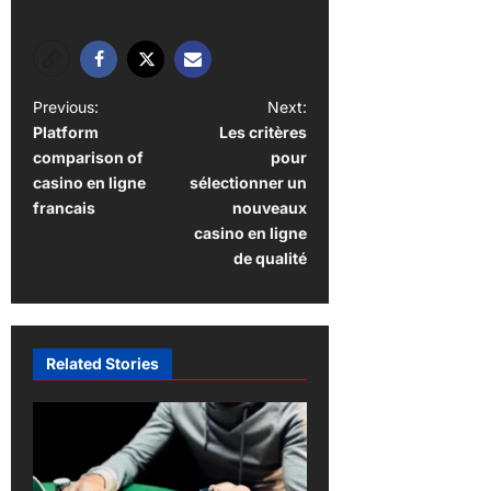
P
Previous:
Next:
Platform
Les critères
o
comparison of
pour
s
casino en ligne
sélectionner un
t
francais
nouveaux
casino en ligne
n
de qualité
a
v
i
Related Stories
g
a
t
i