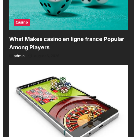
Casino
What Makes casino en ligne france Popular
Among Players
admin
August 5, 2026