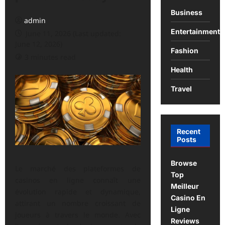
Business
admin
Entertainment
June 11, 2026 (Last updated:
June 12, 2026)
Fashion
3 minutes read
Health
Travel
Recent
Posts
Browse
Le marché des plateformes de
Top
casinos en ligne connaît une
Meilleur
évolution rapide et dynamique,
Casino En
attirant un nombre croissant de
Ligne
joueurs à travers le monde. Avec
Reviews