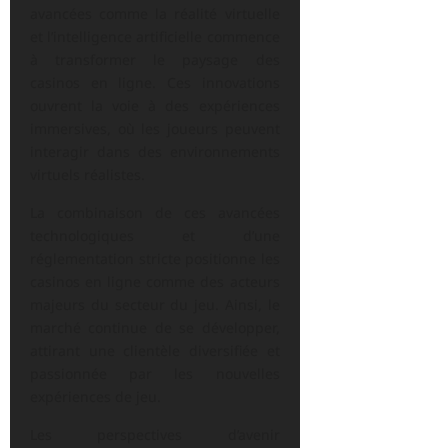
avancées comme la réalité virtuelle
et l’intelligence artificielle commence
à transformer le paysage des
casinos en ligne. Ces innovations
ouvrent la voie à des expériences
immersives, où les joueurs peuvent
interagir dans des environnements
virtuels réalistes.
La combinaison de ces avancées
technologiques et d’une
réglementation stricte positionne les
casinos en ligne comme des acteurs
majeurs du secteur du jeu. Ainsi, le
marché continue de se développer,
attirant une clientèle diversifiée et
passionnée par les nouvelles
expériences de jeu.
Les perspectives d’avenir