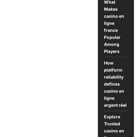
What
Makes
casino en
ligne
france
Popular
Among
Players
How
platform
reliability
defines
casino en
ligne
argent réel
Explore
Trusted
casino en