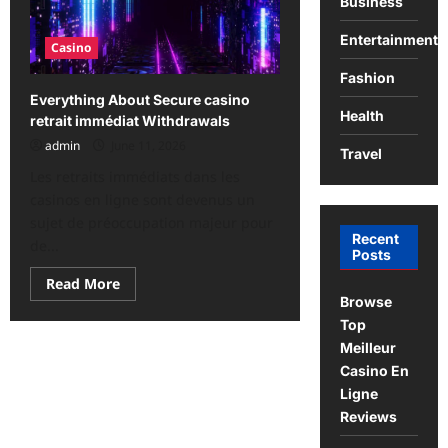
Business
Entertainment
Casino
Fashion
Everything About Secure casino
Health
retrait immédiat Withdrawals
admin
June 11, 2026
Travel
Les retraits immédiats dans les
casinos en ligne sont devenus un
sujet de préoccupation majeur pour
Recent
de...
Posts
Read
Read More
more
Browse
about
Everything
Top
About
Meilleur
Secure
casino
Casino En
retrait
Ligne
immédiat
Withdrawals
Reviews