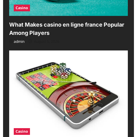
Casino
What Makes casino en ligne france Popular
Among Players
admin
August 5, 2026
Casino