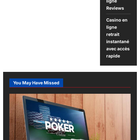
ligne
Reviews
Casino en
ligne
retrait
instantané
avec accès
rapide
You May Have Missed