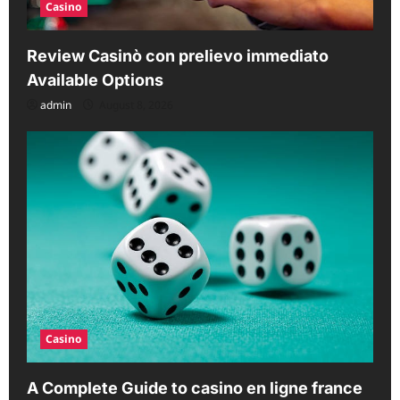
Casino
Review Casinò con prelievo immediato
Available Options
admin
August 8, 2026
Casino
A Complete Guide to casino en ligne france