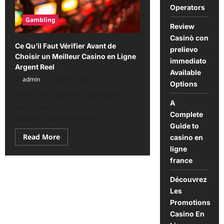
Service
Efficace
Operators
Gambling
Review
Casinò con
Ce Qu’il Faut Vérifier Avant de
prelievo
Choisir un Meilleur Casino en Ligne
immediato
Argent Reel
Available
admin
June 9, 2026
Options
Choisir un casino en ligne pour
A
jouer avec de l’argent réel est une
Complete
décision qui mérite une...
Guide to
Read
Read More
casino en
more
ligne
about
Ce
france
Qu’il
Faut
Vérifier
Découvrez
Avant
Les
de
Choisir
Promotions
un
Meilleur
Casino En
Casino