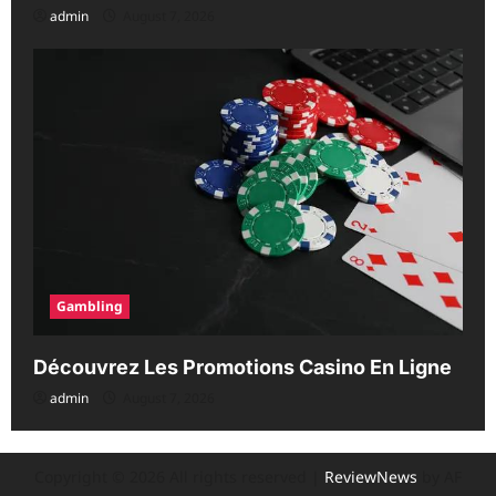
admin
August 7, 2026
Gambling
Découvrez Les Promotions Casino En Ligne
admin
August 7, 2026
Copyright © 2026 All rights reserved
|
ReviewNews
by AF