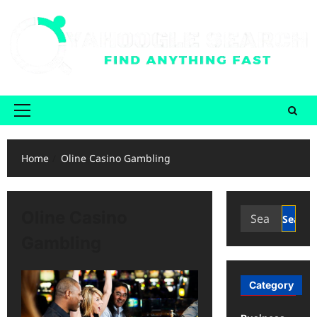
Skip
to
content
Primary
Menu
Home
Oline Casino Gambling
Search
Oline Casino
for:
Gambling
Category