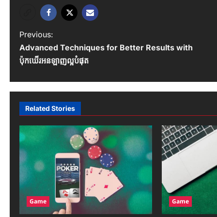
P
Previous:
Advanced Techniques for Better Results with
o
ប៉ុកឃើរអនឡាញល្អបំផុត
s
t
n
Related Stories
a
v
i
g
a
Game
Game
t