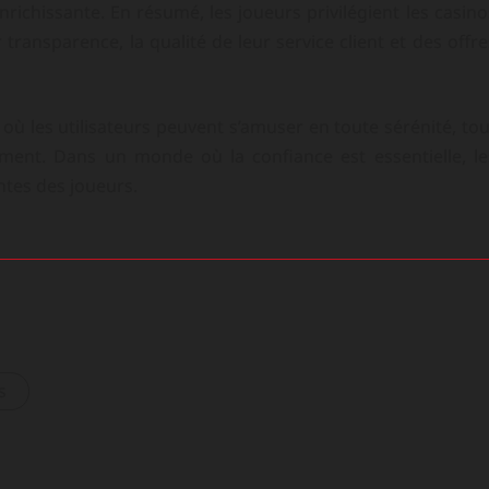
richissante. En résumé, les joueurs privilégient les casino
 transparence, la qualité de leur service client et des offre
où les utilisateurs peuvent s’amuser en toute sérénité, tou
ement. Dans un monde où la confiance est essentielle, le
ntes des joueurs.
s