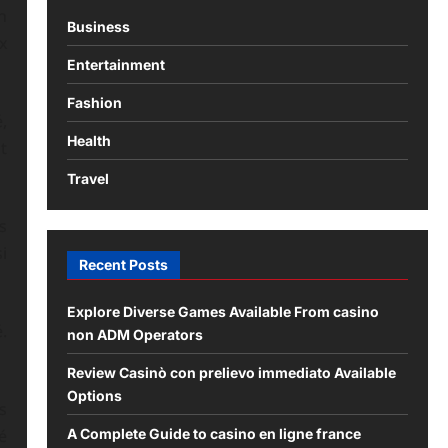
n
Business
x
Entertainment
Fashion
,
Health
t
Travel
s
i
Recent Posts
Explore Diverse Games Available From casino
.
non ADM Operators
Review Casinò con prelievo immediato Available
Options
s
é
A Complete Guide to casino en ligne france